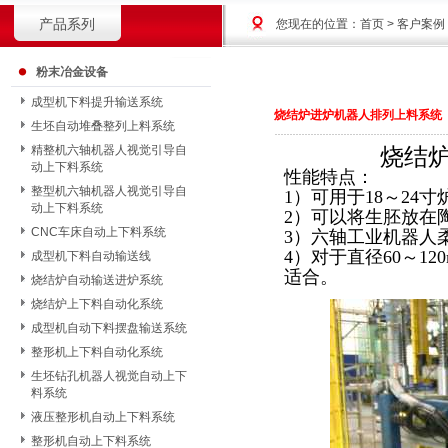
产品系列
您现在的位置：
首页
> 客户案例
粉末冶金设备
成型机下料提升输送系统
烧结炉进炉机器人排列上料系统
生坯自动堆叠整列上料系统
精整机六轴机器人视觉引导自
烧结炉进炉
动上下料系统
性能特点：
整型机六轴机器人视觉引导自
1）可用于18～24
动上下料系统
2）可以将生胚放在
CNC车床自动上下料系统
3）六轴工业机器人
4）对于直径60～12
成型机下料自动输送线
适合。
烧结炉自动输送进炉系统
烧结炉上下料自动化系统
成型机自动下料摆盘输送系统
整形机上下料自动化系统
生坯钻孔机器人视觉自动上下
料系统
液压整形机自动上下料系统
整形机自动上下料系统